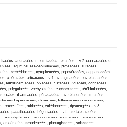
noliacées, anonacées, monimiacées, rosacées -- v.2. connaracées et
niées, légumineuses-papilionacées, protéacées lauracées,
macées, berbéridacées, nympheacées, papavéracées, capparidacées,
es, pipéracées, urticacées -- v.4. nyctaginacées, phytolaccacées,
es, ternstroemiacées, bixacées, cistacées violacées, ochnacées,
acées, polygalacées vochysiacées, euphorbiacées, térébinthacées,
élastracées, rhamnacées, pénaeacées, thymélaeacées ulmacées,
tacées hypéricacées, clusiacées, lythrariacées onagrariacées,
, ombelliféres, rubiacées, valérianacées, dpsacagées -- v.8.
es, passifloracées, bégoniacées -- v.9. aristolochiacées,
caryophyllacées chénopodiacées, élatinacées, frankéniacées,
s, droséracées tamaricacées, plantaginacées, solanacées