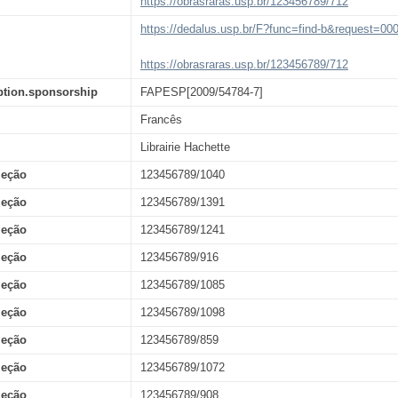
https://obrasraras.usp.br/123456789/712
https://dedalus.usp.br/F?func=find-b&request=
https://obrasraras.usp.br/123456789/712
ption.sponsorship
FAPESP[2009/54784-7]
Francês
Librairie Hachette
leção
123456789/1040
leção
123456789/1391
leção
123456789/1241
leção
123456789/916
leção
123456789/1085
leção
123456789/1098
leção
123456789/859
leção
123456789/1072
leção
123456789/908