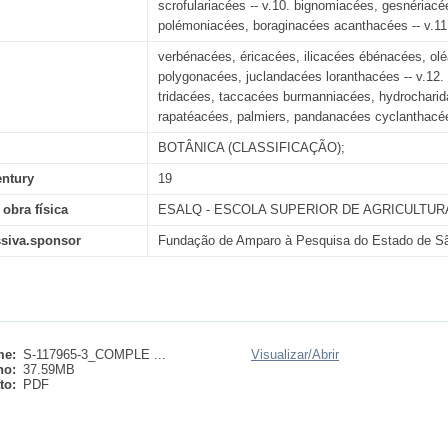
scrofulariacées -- v.10. bignomiacées, gesnéria
polémoniacées, boraginacées acanthacées -- v.11.
verbénacées, éricacées, ilicacées ébénacées, ol
polygonacées, juclandacées loranthacées -- v.12. 
tridacées, taccacées burmanniacées, hydrochari
rapatéacées, palmiers, pandanacées cyclanthacé
BOTÂNICA (CLASSIFICAÇÃO);
entury
19
 obra física
ESALQ - ESCOLA SUPERIOR DE AGRICULTURA
ssiva.sponsor
Fundação de Amparo à Pesquisa do Estado de 
e:
S-117965-3_COMPLE ...
Visualizar/
Abrir
ho:
37.59MB
to:
PDF