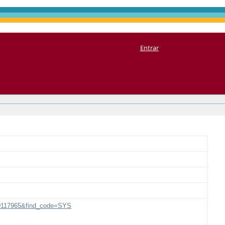
Entrar
000117965&find_code=SYS