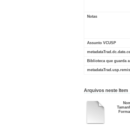
Notas
Assunto VCUSP
metadataTrad.dc.date.c
Biblioteca que guarda a
metadataTrad.usp.remi
Arquivos neste Item
Nom
Taman
Forma