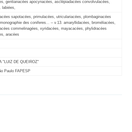
cées, gentianacées apocynacées, asclépiadacées convolvulacées,
 labiées,
éacées sapotacées, primulacées, utriculariacées, plombaginacées
monographie des coniferes... -- v.13. amaryllidacées, broméliacées,
dacées commelinagées, xyridacées, mayacacées, phylidracées
es, aracées
 "LUIZ DE QUEIROZ"
São Paulo FAPESP