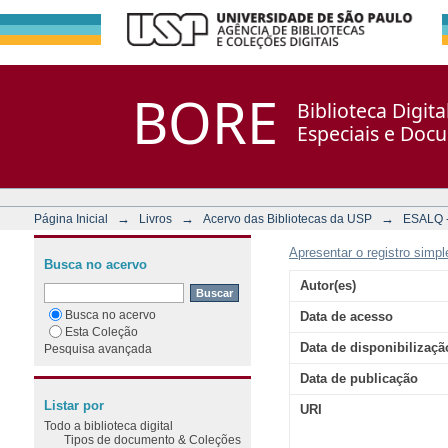
Histoire des plantes. V. 3.
Repositório DSpace/Manakin + Corisco
BORE
Biblioteca Digit
Especiais e Doc
→
→
→
Página Inicial
Livros
Acervo das Bibliotecas da USP
ESALQ - 
Apresentar o registro simpl
Busca no acervo
Autor(es)
Busca no acervo
Data de acesso
Esta Coleção
Data de disponibilizaçã
Pesquisa avançada
Data de publicação
Listar por
URI
Todo a biblioteca digital
Tipos de documento & Coleções