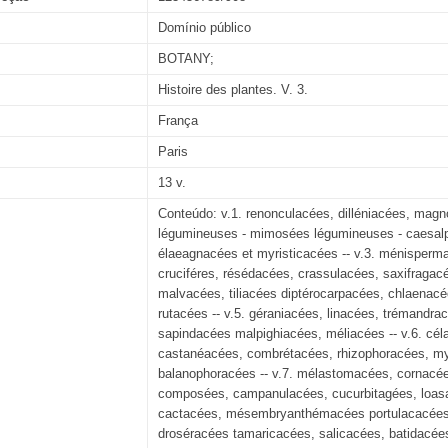
Domínio público
BOTANY;
Histoire des plantes. V. 3.
França
Paris
13 v.
Conteúdo: v.1. renonculacées, dilléniacées, mag
légumineuses - mimosées légumineuses - caesalpi
élaeagnacées et myristicacées -- v.3. ménisper
cruciféres, résédacées, crassulacées, saxifragacé
malvacées, tiliacées diptérocarpacées, chlaenacé
rutacées -- v.5. géraniacées, linacées, trémandr
sapindacées malpighiacées, méliacées -- v.6. c
castanéacées, combrétacées, rhizophoracées, myr
balanophoracées -- v.7. mélastomacées, cornacées
composées, campanulacées, cucurbitagées, loasacé
cactacées, mésembryanthémacées portulacacées, 
droséracées tamaricacées, salicacées, batidacée