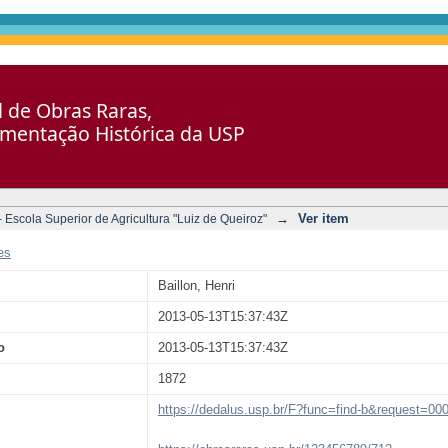
al de Obras Raras,
umentação Histórica da USP
→
Ver item
Escola Superior de Agricultura "Luiz de Queiroz"
es
Baillon, Henri
2013-05-13T15:37:43Z
o
2013-05-13T15:37:43Z
1872
https://dedalus.usp.br/F?func=find-b&request=