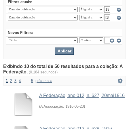
Filtros atuais:
Novos Filtros:
Exibindo 10 do total de 50 resultados para a coleção: A
Federação.
(0.184 segundos)
1
2
3
4
. . .
5
próxima »
A Federação, ano 012, n. 627, 20mai1916
(
A Associação
,
1916-05-20
)
A Federação, ano 012, n. 628, 1916