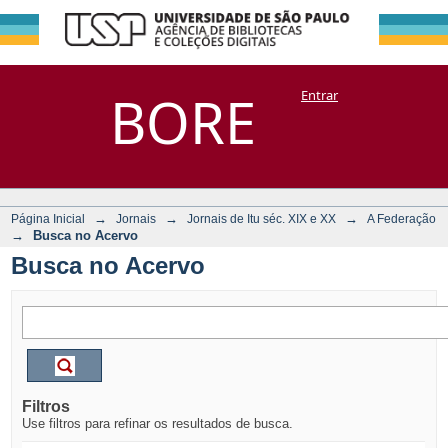
Busca no Acervo
Repositório
BORE
Entrar
DSpace/Manakin + Corisco
→
→
→
Página Inicial
Jornais
Jornais de Itu séc. XIX e XX
A Federação
→
Busca no Acervo
Busca no Acervo
Filtros
Use filtros para refinar os resultados de busca.