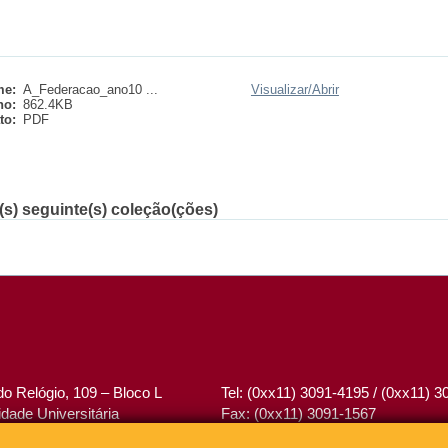
e:
A_Federacao_ano10 ...
Visualizar/
Abrir
ho:
862.4KB
to:
PDF
(s) seguinte(s) coleção(ções)
o Relógio, 109 – Bloco L
Tel: (0xx11) 3091-4195 / (0xx11) 
dade Universitária
Fax: (0xx11) 3091-1567
– Brasil
E-mail:
atendimento@abcd.usp.br