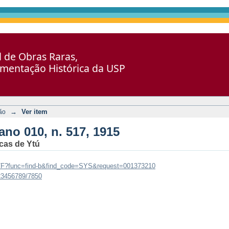
17, 1915
al de Obras Raras,
umentação Histórica da USP
→
Ver item
ão
ano 010, n. 517, 1915
cas de Ytú
br/F?func=find-b&find_code=SYS&request=001373210
123456789/7850