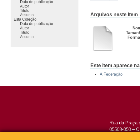
Data de publicação
Autor
Título
Arquivos neste Item
Assunto
Esta Coleção
Data de publicação
Nom
Autor
Título
Taman
Assunto
Forma
Este item aparece na
A Federação
Rua da Praça d
05508-050 – Ci
São Paulo, SP 