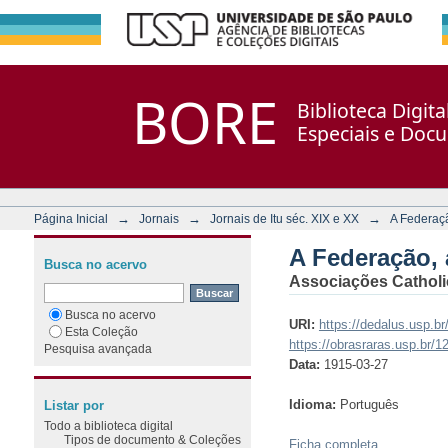
A Federação, ano 010, n. 5
Repositório DSpace/Manakin + Corisco
BORE
Biblioteca Digit
Especiais e Doc
→
→
→
Página Inicial
Jornais
Jornais de Itu séc. XIX e XX
A Federaç
A Federação, 
Busca no acervo
Associações Catholi
Busca no acervo
URI:
https://dedalus.usp.
Esta Coleção
https://obrasraras.usp.br/
Pesquisa avançada
Data:
1915-03-27
Idioma:
Português
Listar por
Todo a biblioteca digital
Tipos de documento & Coleções
Ficha completa