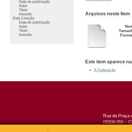
Data de publicação
Autor
Título
Arquivos neste Item
Assunto
Esta Coleção
Data de publicação
Nom
Autor
Título
Taman
Assunto
Forma
Este item aparece na
A Federação
Rua da Praça d
05508-050 – Ci
São Paulo, SP 