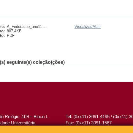
e:
A_Federacao_ano11 ...
Visualizar/
Abrir
ho:
807.4KB
to:
PDF
(s) seguinte(s) coleção(ções)
o Relógio, 109 – Bloco L
Tel: (0xx11) 3091-4195 / (0xx11) 
dade Universitária
Fax: (0xx11) 3091-1567
– Brasil
E-mail:
atendimento@abcd.usp.br