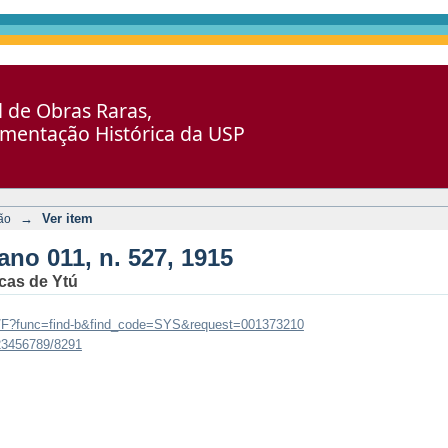
27, 1915
al de Obras Raras,
umentação Histórica da USP
→
Ver item
ão
ano 011, n. 527, 1915
cas de Ytú
br/F?func=find-b&find_code=SYS&request=001373210
123456789/8291