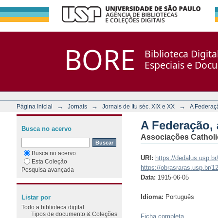
A Federação, ano 011, n. 5
Repositório DSpace/Manakin + Corisco
BORE
Biblioteca Digit
Especiais e Doc
→
→
→
Página Inicial
Jornais
Jornais de Itu séc. XIX e XX
A Federaç
A Federação, 
Busca no acervo
Associações Catholi
Busca no acervo
URI:
https://dedalus.usp.
Esta Coleção
https://obrasraras.usp.br/
Pesquisa avançada
Data:
1915-06-05
Idioma:
Português
Listar por
Todo a biblioteca digital
Tipos de documento & Coleções
Ficha completa