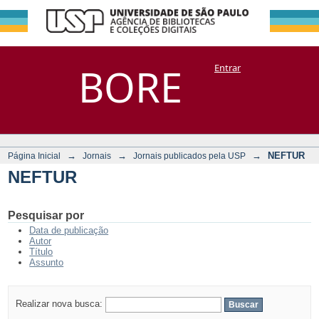
NEFTUR
Repositório
BORE
Entrar
DSpace/Manakin + Corisco
→
→
→
NEFTUR
Página Inicial
Jornais
Jornais publicados pela USP
NEFTUR
Pesquisar por
Data de publicação
Autor
Título
Assunto
Realizar nova busca: