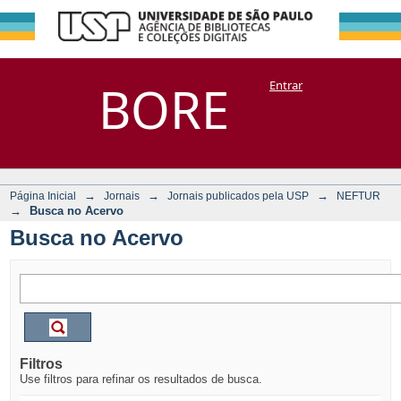
Busca no Acervo
Repositório
BORE
Entrar
DSpace/Manakin + Corisco
→
→
→
Página Inicial
Jornais
Jornais publicados pela USP
NEFTUR
→
Busca no Acervo
Busca no Acervo
Filtros
Use filtros para refinar os resultados de busca.