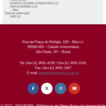
SÁTIRA E HUMOR (LITERATURA) (1)
VIDA ACADÊMICA (1)
... Mais
Data de publicação
1963 (1)
Rua da Praça do Relógio, 109 – Bloco L
05508-050 – Cidade Universitária
São Paulo, SP – Brasil
Tel: (0xx11) 3091-4195 / (0xx11) 3091-1541
Fax: (0xx11) 3091-1567
E-mail:
atendimento@abcd.usp.br




© 2013 - 2024 BORE - Bibliotecas de Obras Raras da Universidade