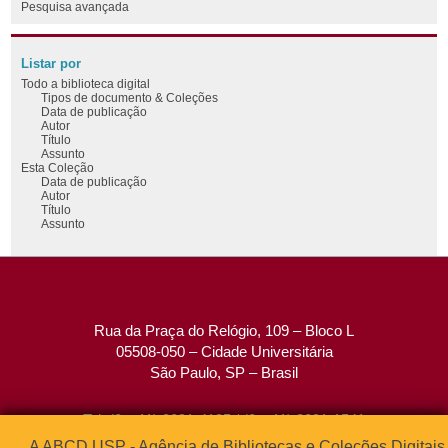
Pesquisa avançada
Listar por
Todo a biblioteca digital
Tipos de documento & Coleções
Data de publicação
Autor
Título
Assunto
Esta Coleção
Data de publicação
Autor
Título
Assunto
Rua da Praça do Relógio, 109 – Bloco L
05508-050 – Cidade Universitária
São Paulo, SP – Brasil
Tel: (0xx11) 3091-4195 / (0xx11) 3091-1541
Fax: (0xx11) 3091-1567
A ABCD USP - Agência de Bibliotecas e Coleções Digitais