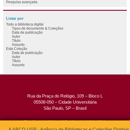
Pesquisa avançada
Listar por
Todo a biblioteca digital
Tipos de documento & Coleções
Data de publicação
Autor
Título
Assunto
Esta Coleção
Data de publicação
Autor
Título
Assunto
Rua da Praça do Relógio, 109 – Bloco L
05508-050 – Cidade Universitária
São Paulo, SP – Brasil
Tel: (0xx11) 3091-4195 / (0xx11) 3091-1541
Fax: (0xx11) 3091-1567
A ABCD USP - Agência de Bibliotecas e Coleções Digitais