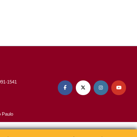
3091-1541




o Paulo