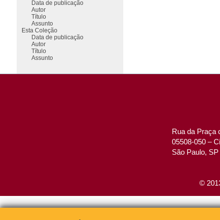
Data de publicação
Autor
Título
Assunto
Esta Coleção
Data de publicação
Autor
Título
Assunto
Rua da Praça d
05508-050 – Ci
São Paulo, SP 
© 2013