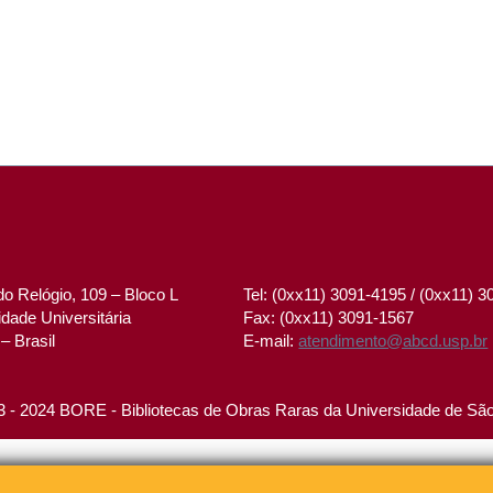
o Relógio, 109 – Bloco L
Tel: (0xx11) 3091-4195 / (0xx11) 
dade Universitária
Fax: (0xx11) 3091-1567
– Brasil
E-mail:
atendimento@abcd.usp.br
 - 2024 BORE - Bibliotecas de Obras Raras da Universidade de Sã