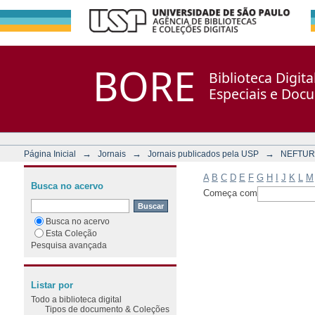
Filtrar por: Assunto
Repositório DSpace/Manakin + Corisco
BORE
Biblioteca Digit
Especiais e Doc
→
→
→
Página Inicial
Jornais
Jornais publicados pela USP
NEFTUR
A
B
C
D
E
F
G
H
I
J
K
L
M
Busca no acervo
Começa com
Busca no acervo
Esta Coleção
Pesquisa avançada
Listar por
Todo a biblioteca digital
Tipos de documento & Coleções