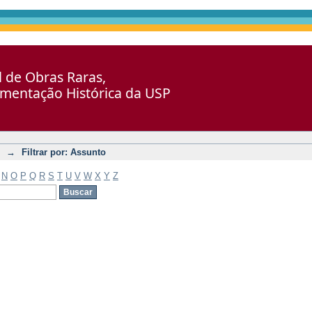
al de Obras Raras,
umentação Histórica da USP
→
Filtrar por: Assunto
N
O
P
Q
R
S
T
U
V
W
X
Y
Z