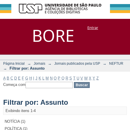
Filtrar por:
Repositório
BORE
Entrar
DSpace/Manakin + Corisco
Assunto
→
→
→
Página Inicial
Jornais
Jornais publicados pela USP
NEFTUR
→
Filtrar por: Assunto
A
B
C
D
E
F
G
H
I
J
K
L
M
N
O
P
Q
R
S
T
U
V
W
X
Y
Z
Começa com
Filtrar por: Assunto
Exibindo itens 1-4
NOTÍCIA (1)
POLÍTICA (1)