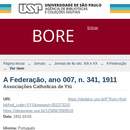
A Federação, ano
Repositório
BORE
Entrar
DSpace/Manakin + Corisco
007, n. 341, 1911
→
→
→
Página Inicial
Jornais
Jornais de Itu séc. XIX e XX
A Federação
→
Ver item
A Federação, ano 007, n. 341, 1911
Associações Catholicas de Ytú
URI:
https://dedalus.usp.br/F?func=find-
b&find_code=SYS&request=001373210
https://obrasraras.usp.br/123456789/8510
Data:
1911-10-01
Idioma:
Português