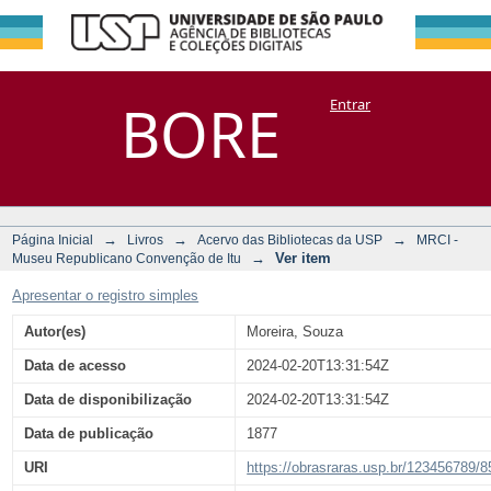
Alexandre
Repositório
BORE
Entrar
DSpace/Manakin + Corisco
Herculano e o
clero reaccionario :
antes e depois de
sua morte
→
→
→
Página Inicial
Livros
Acervo das Bibliotecas da USP
MRCI -
→
Ver item
Museu Republicano Convenção de Itu
Apresentar o registro simples
Autor(es)
Moreira, Souza
Data de acesso
2024-02-20T13:31:54Z
Data de disponibilização
2024-02-20T13:31:54Z
Data de publicação
1877
URI
https://obrasraras.usp.br/123456789/