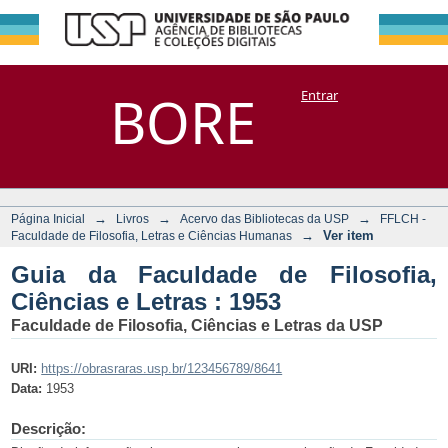
Guia da Faculdade
Repositório
BORE
Entrar
DSpace/Manakin + Corisco
de Filosofia,
Ciências e Letras :
1953
→
→
→
Página Inicial
Livros
Acervo das Bibliotecas da USP
FFLCH -
→
Ver item
Faculdade de Filosofia, Letras e Ciências Humanas
Guia da Faculdade de Filosofia,
Ciências e Letras : 1953
Faculdade de Filosofia, Ciências e Letras da USP
URI:
https://obrasraras.usp.br/123456789/8641
Data:
1953
Descrição: