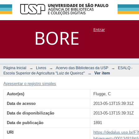
Istituzioni di igiene
Repositório
BORE
Entrar
DSpace/Manakin + Corisco
per studenti,
medici pratici,
ufficiali sanitarii,
ecc
→
→
→
Página Inicial
Livros
Acervo das Bibliotecas da USP
ESALQ -
→
Ver item
Escola Superior de Agricultura "Luiz de Queiroz"
Apresentar o registro simples
Autor(es)
Flugge, C
Data de acesso
2013-05-13T15:39:31Z
Data de disponibilização
2013-05-13T15:39:31Z
Data de publicação
1891
URI
https://dedalus.usp.br/F?
b&request=000134818&f