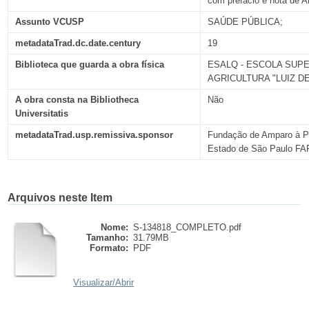
com prefácio e nota de An
Assunto VCUSP
SAÚDE PÚBLICA;
metadataTrad.dc.date.century
19
Biblioteca que guarda a obra física
ESALQ - ESCOLA SUP
AGRICULTURA "LUIZ D
A obra consta na Bibliotheca
Não
Universitatis
metadataTrad.usp.remissiva.sponsor
Fundação de Amparo à P
Estado de São Paulo F
Arquivos neste Item
Nome:
S-134818_COMPLETO.pdf
Tamanho:
31.79MB
Formato:
PDF
Visualizar/
Abrir