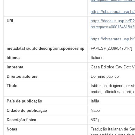
https://obrasraras.usp.b
URI
https://dedalus.usp.br/F?
b&request=000134818&f
https://obrasraras.usp.b
metadataTrad.dc.description.sponsorship
FAPESP[2009/54784-7]
Idioma
Italiano
Imprenta
Casa Editrice Cav Dott 
Direitos autorais
Domínio público
Título
Istituzioni di igiene per s
pratici, ufficiali sanitarii,
País de publicação
Itália
Cidade de publicação
Napoli
Descrição física
537 p.
Notas
Tradução italianan de Sa