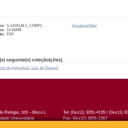
e:
S-1430148-1_COMPL ...
Visualizar/
Abrir
ho:
14.66MB
to:
PDF
(s) seguinte(s) coleção(ções)
or de Agricultura "Luiz de Queiroz"
o Relógio, 109 – Bloco L
Tel: (0xx11) 3091-4195 / (0xx11) 
dade Universitária
Fax: (0xx11) 3091-1567
– Brasil
E-mail:
atendimento@abcd.usp.br