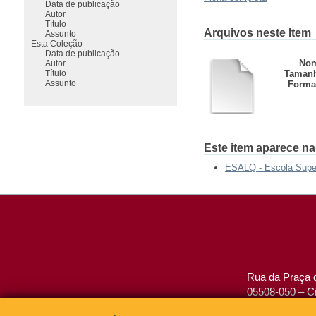
Data de publicação
Autor
Título
Arquivos neste Item
Assunto
Esta Coleção
Data de publicação
Nom
Autor
Título
Taman
Assunto
Forma
Este item aparece na
ESALQ - Escola Superi
Rua da Praça d
05508-050 – Ci
São Paulo, SP 