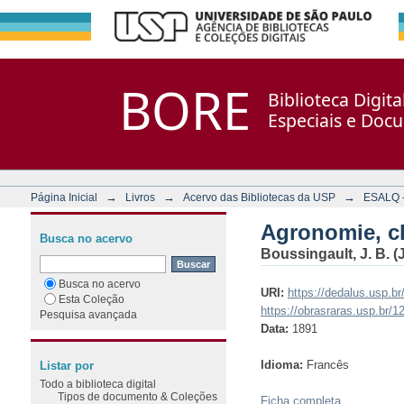
Agronomie, chimie agricole 
Repositório DSpace/Manakin + Corisco
BORE
Biblioteca Digit
Especiais e Doc
→
→
→
Página Inicial
Livros
Acervo das Bibliotecas da USP
ESALQ - 
Agronomie, ch
Busca no acervo
Boussingault, J. B. (
Busca no acervo
URI:
https://dedalus.usp.
Esta Coleção
https://obrasraras.usp.br/
Pesquisa avançada
Data:
1891
Idioma:
Francês
Listar por
Todo a biblioteca digital
Tipos de documento & Coleções
Ficha completa