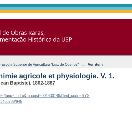
et physiologie. V. 1.
al de Obras Raras,
umentação Histórica da USP
→
Ver item
Escola Superior de Agricultura "Luiz de Queiroz"
imie agricole et physiologie. V. 1.
Jean Baptiste), 1802-1887
br/F?func=find-b&request=001430148&find_code=SYS
123456789/945