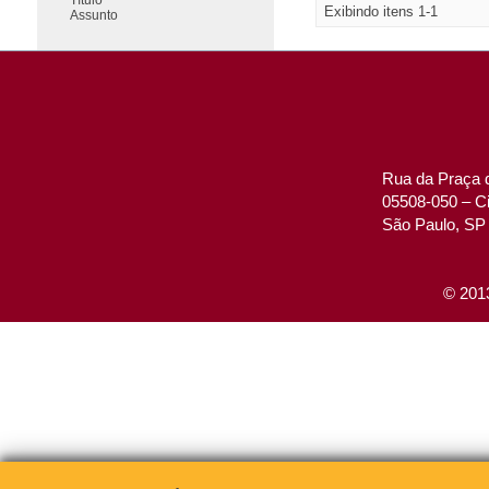
Exibindo itens 1-1
Assunto
Rua da Praça d
05508-050 – Ci
São Paulo, SP 
© 2013