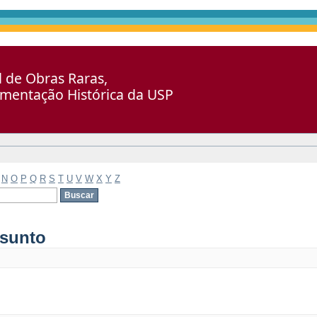
al de Obras Raras,
umentação Histórica da USP
N
O
P
Q
R
S
T
U
V
W
X
Y
Z
ssunto