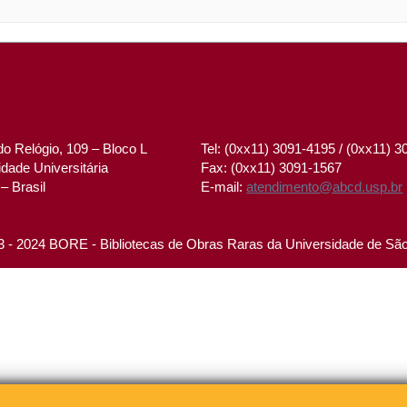
o Relógio, 109 – Bloco L
Tel: (0xx11) 3091-4195 / (0xx11) 
dade Universitária
Fax: (0xx11) 3091-1567
– Brasil
E-mail:
atendimento@abcd.usp.br
 - 2024 BORE - Bibliotecas de Obras Raras da Universidade de Sã