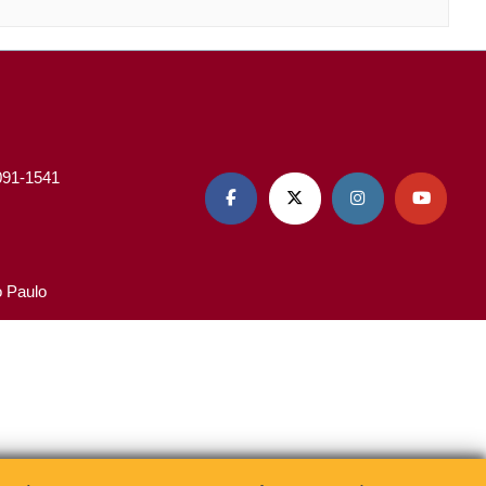
3091-1541




o Paulo