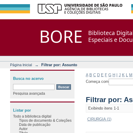
Filtrar por: Assunto
Repositório DSpace/Manakin + Corisco
BORE
Biblioteca Digit
Especiais e Doc
→
Filtrar por: Assunto
Página Inicial
A
B
C
D
E
F
G
H
I
J
K
L
M
Busca no acervo
Começa com
Pesquisa avançada
Filtrar por: A
Exibindo itens 1-1
Listar por
Todo a biblioteca digital
CIRURGIA (1)
Tipos de documento & Coleções
Data de publicação
Autor
Título