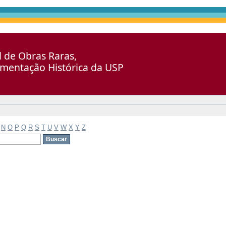
al de Obras Raras,
umentação Histórica da USP
N
O
P
Q
R
S
T
U
V
W
X
Y
Z