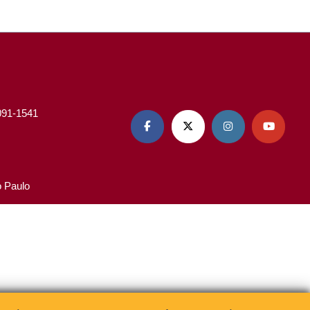
3091-1541




o Paulo