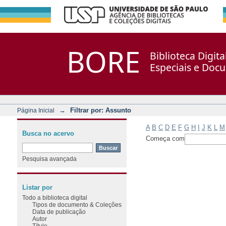
Filtrar por: Assunto
Repositório DSpace/Manakin + Corisco
BORE
Biblioteca Digit
Especiais e Doc
→
Filtrar por: Assunto
Página Inicial
A
B
C
D
E
F
G
H
I
J
K
L
M
Busca no acervo
Começa com
Pesquisa avançada
Listar por
Todo a biblioteca digital
Tipos de documento & Coleções
Data de publicação
Autor
Título