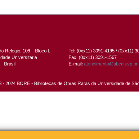
o Relógio, 109 – Bloco L
Tel: (0xx11) 3091-4195 / (0xx11) 
dade Universitária
Fax: (0xx11) 3091-1567
– Brasil
E-mail:
atendimento@abcd.usp.br
 - 2024 BORE - Bibliotecas de Obras Raras da Universidade de Sã