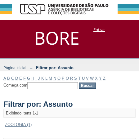
Filtrar por:
Repositório
BORE
Entrar
DSpace/Manakin + Corisco
Assunto
→
Filtrar por: Assunto
Página Inicial
A
B
C
D
E
F
G
H
I
J
K
L
M
N
O
P
Q
R
S
T
U
V
W
X
Y
Z
Começa com
Filtrar por: Assunto
Exibindo itens 1-1
ZOOLOGIA (1)