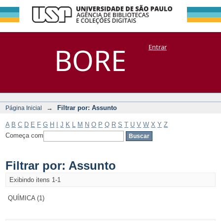
Filtrar por:
Repositório
BORE
Entrar
DSpace/Manakin + Corisco
Assunto
→
Filtrar por: Assunto
Página Inicial
A
B
C
D
E
F
G
H
I
J
K
L
M
N
O
P
Q
R
S
T
U
V
W
X
Y
Z
Começa com
Filtrar por: Assunto
Exibindo itens 1-1
QUÍMICA (1)