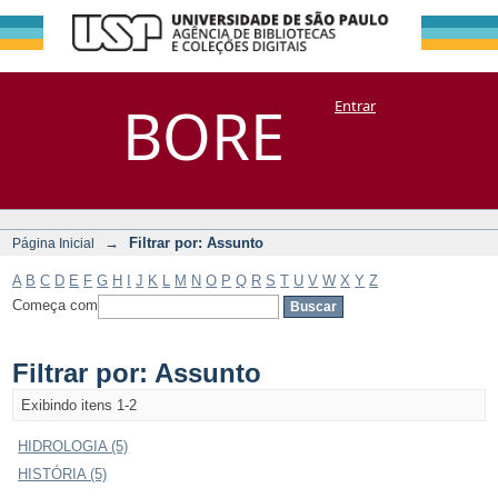
Filtrar por:
Repositório
BORE
Entrar
DSpace/Manakin + Corisco
Assunto
→
Filtrar por: Assunto
Página Inicial
A
B
C
D
E
F
G
H
I
J
K
L
M
N
O
P
Q
R
S
T
U
V
W
X
Y
Z
Começa com
Filtrar por: Assunto
Exibindo itens 1-2
HIDROLOGIA (5)
HISTÓRIA (5)