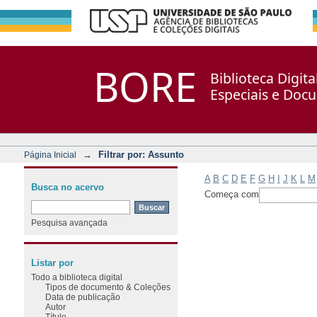
Filtrar por: Assunto
Repositório DSpace/Manakin + Corisco
BORE
Biblioteca Digit
Especiais e Doc
→
Filtrar por: Assunto
Página Inicial
A
B
C
D
E
F
G
H
I
J
K
L
M
Busca no acervo
Começa com
Pesquisa avançada
Listar por
Todo a biblioteca digital
Tipos de documento & Coleções
Data de publicação
Autor
Título