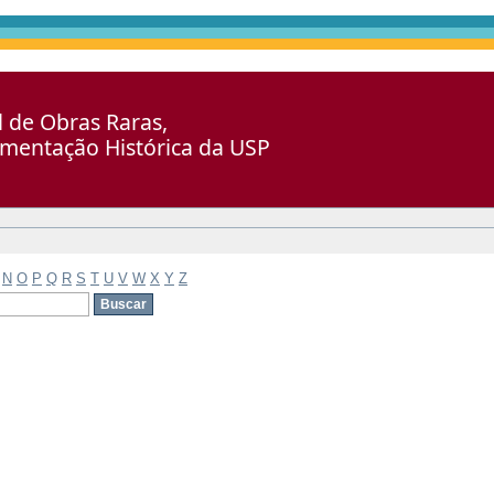
al de Obras Raras,
umentação Histórica da USP
N
O
P
Q
R
S
T
U
V
W
X
Y
Z