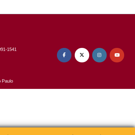
3091-1541




o Paulo