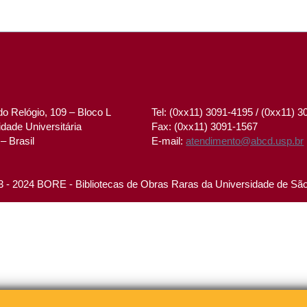
o Relógio, 109 – Bloco L
Tel: (0xx11) 3091-4195 / (0xx11) 
dade Universitária
Fax: (0xx11) 3091-1567
– Brasil
E-mail:
atendimento@abcd.usp.br
 - 2024 BORE - Bibliotecas de Obras Raras da Universidade de Sã