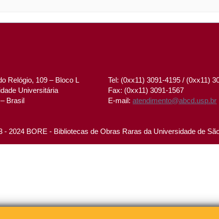
o Relógio, 109 – Bloco L
Tel: (0xx11) 3091-4195 / (0xx11) 
dade Universitária
Fax: (0xx11) 3091-1567
– Brasil
E-mail:
atendimento@abcd.usp.br
 - 2024 BORE - Bibliotecas de Obras Raras da Universidade de Sã