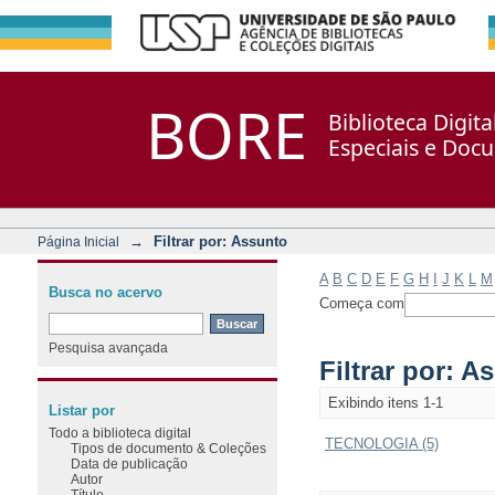
Filtrar por: Assunto
Repositório DSpace/Manakin + Corisco
BORE
Biblioteca Digit
Especiais e Doc
→
Filtrar por: Assunto
Página Inicial
A
B
C
D
E
F
G
H
I
J
K
L
M
Busca no acervo
Começa com
Pesquisa avançada
Filtrar por: A
Exibindo itens 1-1
Listar por
Todo a biblioteca digital
TECNOLOGIA (5)
Tipos de documento & Coleções
Data de publicação
Autor
Título