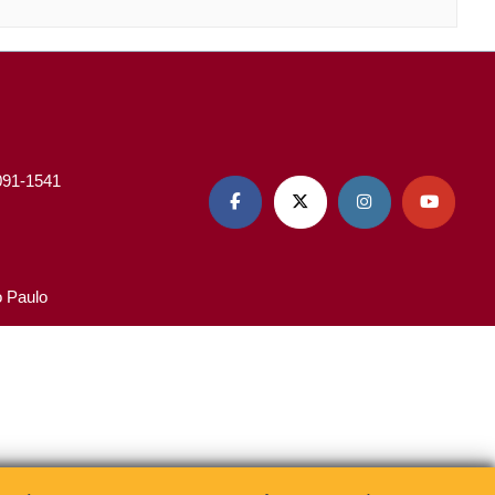
3091-1541




o Paulo