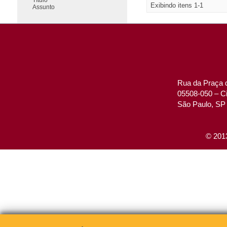
Exibindo itens 1-1
Assunto
Rua da Praça d
05508-050 – Ci
São Paulo, SP 
© 2013