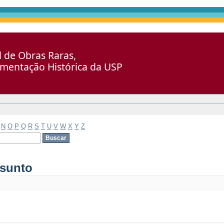
al de Obras Raras,
umentação Histórica da USP
N
O
P
Q
R
S
T
U
V
W
X
Y
Z
ssunto