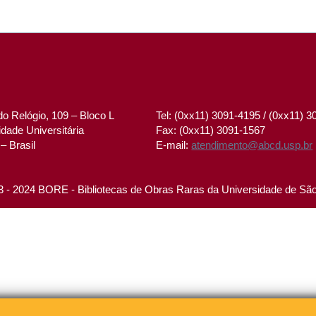
o Relógio, 109 – Bloco L
Tel: (0xx11) 3091-4195 / (0xx11) 
dade Universitária
Fax: (0xx11) 3091-1567
– Brasil
E-mail:
atendimento@abcd.usp.br
 - 2024 BORE - Bibliotecas de Obras Raras da Universidade de Sã