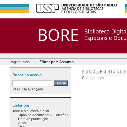
Filtrar por: Assunto
Repositório DSpace/Manakin + Corisco
BORE
Biblioteca Digit
Especiais e Doc
→
Filtrar por: Assunto
Página Inicial
A
B
C
D
E
F
G
H
I
J
K
L
M
Busca no acervo
Começa com
Pesquisa avançada
Listar por
Todo a biblioteca digital
Tipos de documento & Coleções
Data de publicação
Autor
Título