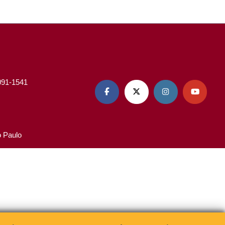
3091-1541




o Paulo