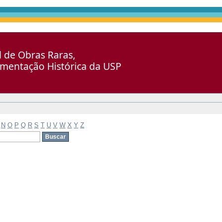
al de Obras Raras,
umentação Histórica da USP
N
O
P
Q
R
S
T
U
V
W
X
Y
Z