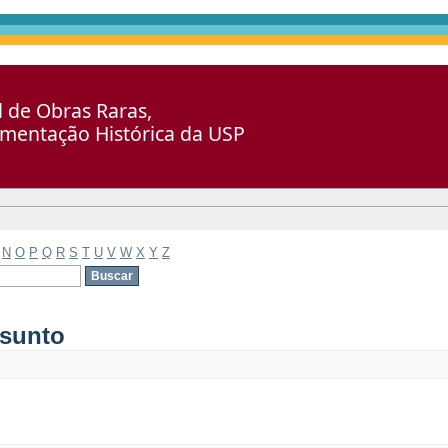
al de Obras Raras,
umentação Histórica da USP
N
O
P
Q
R
S
T
U
V
W
X
Y
Z
ssunto