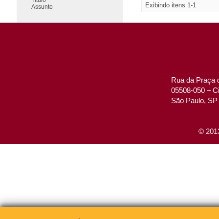
Exibindo itens 1-1
Assunto
Rua da Praça d
05508-050 – Ci
São Paulo, SP 
© 2013