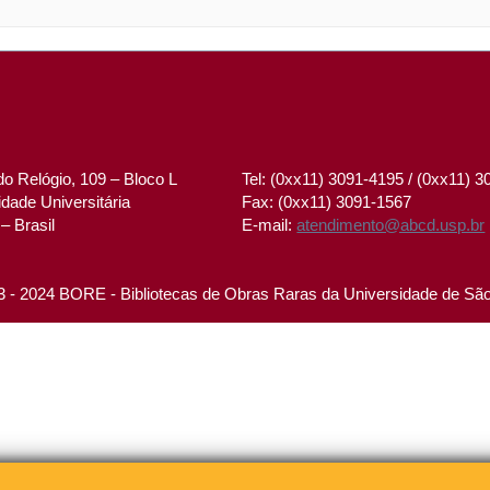
o Relógio, 109 – Bloco L
Tel: (0xx11) 3091-4195 / (0xx11) 
dade Universitária
Fax: (0xx11) 3091-1567
– Brasil
E-mail:
atendimento@abcd.usp.br
 - 2024 BORE - Bibliotecas de Obras Raras da Universidade de Sã