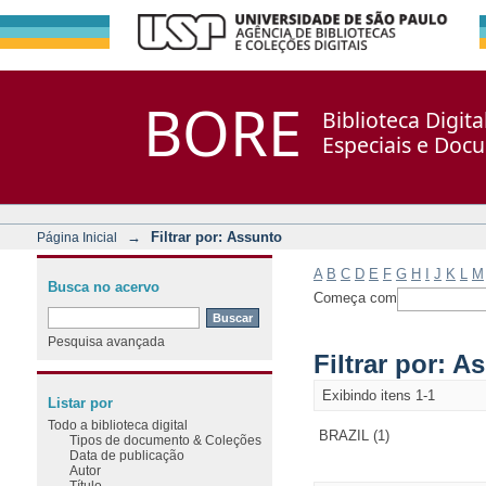
Filtrar por: Assunto
Repositório DSpace/Manakin + Corisco
BORE
Biblioteca Digit
Especiais e Doc
→
Filtrar por: Assunto
Página Inicial
A
B
C
D
E
F
G
H
I
J
K
L
M
Busca no acervo
Começa com
Pesquisa avançada
Filtrar por: A
Exibindo itens 1-1
Listar por
Todo a biblioteca digital
BRAZIL (1)
Tipos de documento & Coleções
Data de publicação
Autor
Título