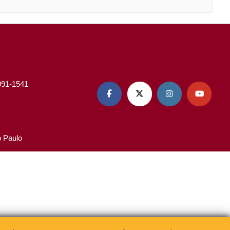
3091-1541




o Paulo