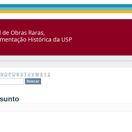
al de Obras Raras,
umentação Histórica da USP
N
O
P
Q
R
S
T
U
V
W
X
Y
Z
ssunto