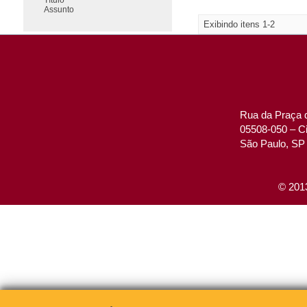
Assunto
Exibindo itens 1-2
Rua da Praça d
05508-050 – Ci
São Paulo, SP 
© 2013