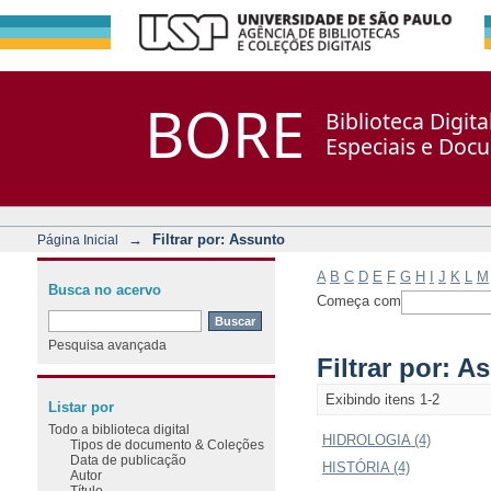
Filtrar por: Assunto
Repositório DSpace/Manakin + Corisco
BORE
Biblioteca Digit
Especiais e Doc
→
Filtrar por: Assunto
Página Inicial
A
B
C
D
E
F
G
H
I
J
K
L
M
Busca no acervo
Começa com
Pesquisa avançada
Filtrar por: A
Exibindo itens 1-2
Listar por
Todo a biblioteca digital
HIDROLOGIA (4)
Tipos de documento & Coleções
Data de publicação
HISTÓRIA (4)
Autor
Título