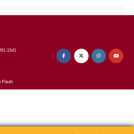
3091-1541




o Paulo