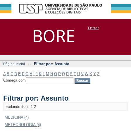
Filtrar por:
Repositório
BORE
Entrar
DSpace/Manakin + Corisco
Assunto
→
Filtrar por: Assunto
Página Inicial
A
B
C
D
E
F
G
H
I
J
K
L
M
N
O
P
Q
R
S
T
U
V
W
X
Y
Z
Começa com
Filtrar por: Assunto
Exibindo itens 1-2
MEDICINA (4)
METEOROLOGIA (4)