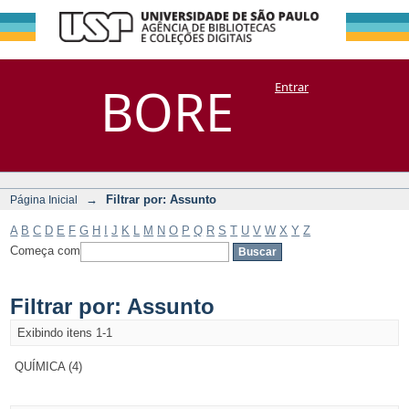
Filtrar por:
Repositório
BORE
Entrar
DSpace/Manakin + Corisco
Assunto
→
Filtrar por: Assunto
Página Inicial
A
B
C
D
E
F
G
H
I
J
K
L
M
N
O
P
Q
R
S
T
U
V
W
X
Y
Z
Começa com
Filtrar por: Assunto
Exibindo itens 1-1
QUÍMICA (4)