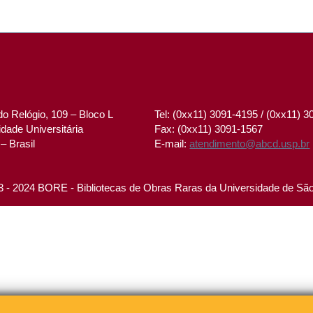
o Relógio, 109 – Bloco L
Tel: (0xx11) 3091-4195 / (0xx11) 
dade Universitária
Fax: (0xx11) 3091-1567
– Brasil
E-mail:
atendimento@abcd.usp.br
 - 2024 BORE - Bibliotecas de Obras Raras da Universidade de Sã