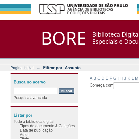
Filtrar por: Assunto
Repositório DSpace/Manakin + Corisco
BORE
Biblioteca Digit
Especiais e Doc
→
Filtrar por: Assunto
Página Inicial
A
B
C
D
E
F
G
H
I
J
K
L
M
Busca no acervo
Começa com
Pesquisa avançada
Listar por
Todo a biblioteca digital
Tipos de documento & Coleções
Data de publicação
Autor
Título