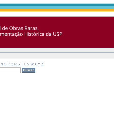
al de Obras Raras,
umentação Histórica da USP
N
O
P
Q
R
S
T
U
V
W
X
Y
Z