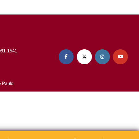
3091-1541




o Paulo