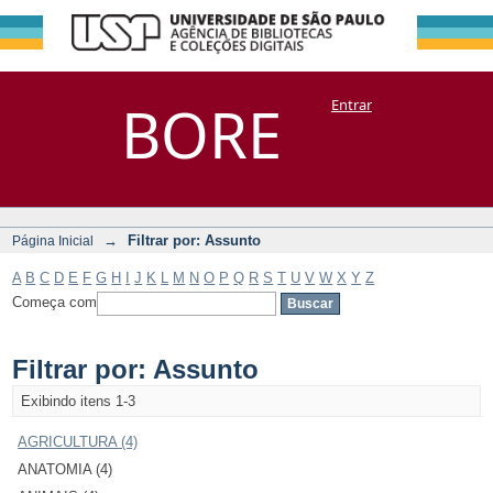
Filtrar por:
Repositório
BORE
Entrar
DSpace/Manakin + Corisco
Assunto
→
Filtrar por: Assunto
Página Inicial
A
B
C
D
E
F
G
H
I
J
K
L
M
N
O
P
Q
R
S
T
U
V
W
X
Y
Z
Começa com
Filtrar por: Assunto
Exibindo itens 1-3
AGRICULTURA (4)
ANATOMIA (4)