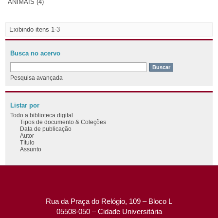
ANIMAIS (4)
Exibindo itens 1-3
Busca no acervo
Pesquisa avançada
Listar por
Todo a biblioteca digital
Tipos de documento & Coleções
Data de publicação
Autor
Título
Assunto
Rua da Praça do Relógio, 109 – Bloco L
05508-050 – Cidade Universitária