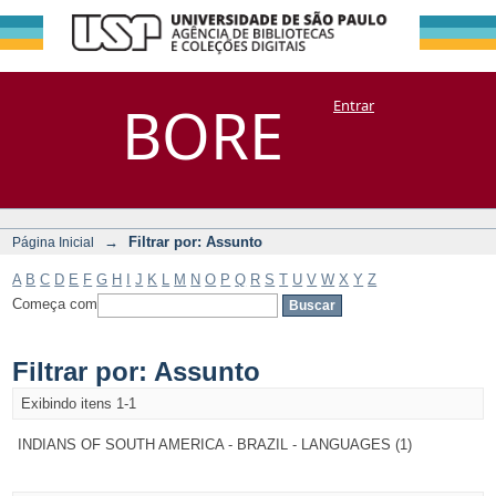
Filtrar por:
Repositório
BORE
Entrar
DSpace/Manakin + Corisco
Assunto
→
Filtrar por: Assunto
Página Inicial
A
B
C
D
E
F
G
H
I
J
K
L
M
N
O
P
Q
R
S
T
U
V
W
X
Y
Z
Começa com
Filtrar por: Assunto
Exibindo itens 1-1
INDIANS OF SOUTH AMERICA - BRAZIL - LANGUAGES (1)