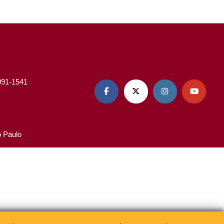
3091-1541




o Paulo