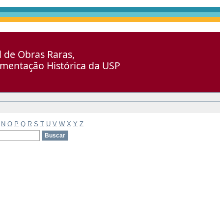
al de Obras Raras,
umentação Histórica da USP
N
O
P
Q
R
S
T
U
V
W
X
Y
Z