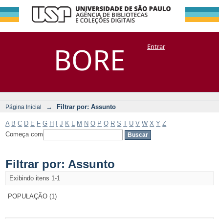
Filtrar por:
Repositório
BORE
Entrar
DSpace/Manakin + Corisco
Assunto
→
Filtrar por: Assunto
Página Inicial
A
B
C
D
E
F
G
H
I
J
K
L
M
N
O
P
Q
R
S
T
U
V
W
X
Y
Z
Começa com
Filtrar por: Assunto
Exibindo itens 1-1
POPULAÇÃO (1)