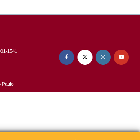
3091-1541




o Paulo