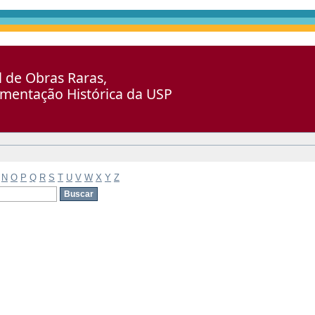
al de Obras Raras,
umentação Histórica da USP
N
O
P
Q
R
S
T
U
V
W
X
Y
Z