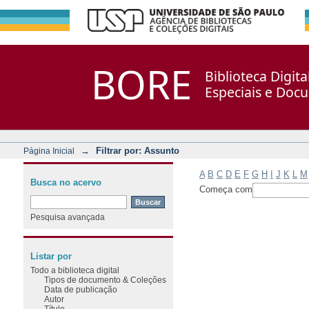
Filtrar por: Assunto
Repositório DSpace/Manakin + Corisco
BORE
Biblioteca Digit
Especiais e Doc
→
Filtrar por: Assunto
Página Inicial
A
B
C
D
E
F
G
H
I
J
K
L
M
Busca no acervo
Começa com
Pesquisa avançada
Listar por
Todo a biblioteca digital
Tipos de documento & Coleções
Data de publicação
Autor
Título