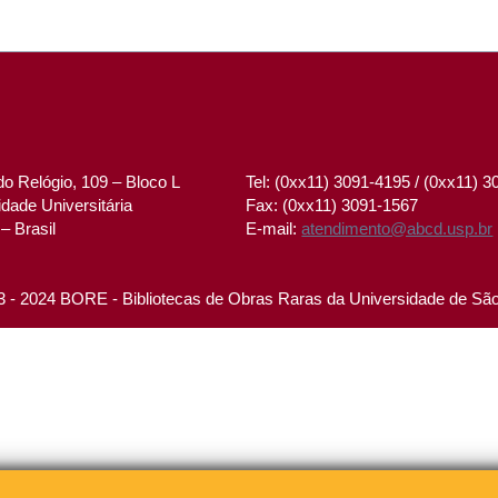
o Relógio, 109 – Bloco L
Tel: (0xx11) 3091-4195 / (0xx11) 
dade Universitária
Fax: (0xx11) 3091-1567
– Brasil
E-mail:
atendimento@abcd.usp.br
 - 2024 BORE - Bibliotecas de Obras Raras da Universidade de Sã