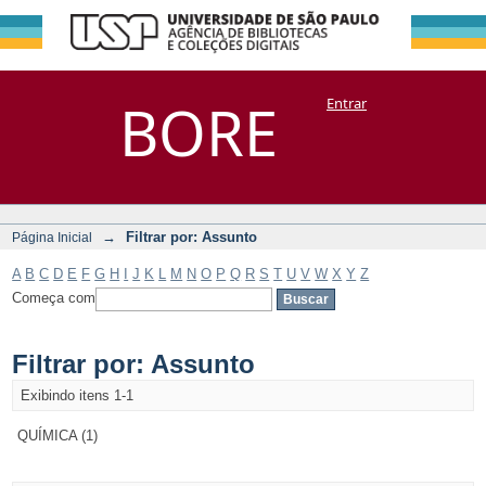
Filtrar por:
Repositório
BORE
Entrar
DSpace/Manakin + Corisco
Assunto
→
Filtrar por: Assunto
Página Inicial
A
B
C
D
E
F
G
H
I
J
K
L
M
N
O
P
Q
R
S
T
U
V
W
X
Y
Z
Começa com
Filtrar por: Assunto
Exibindo itens 1-1
QUÍMICA (1)