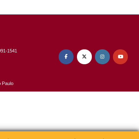
3091-1541




o Paulo