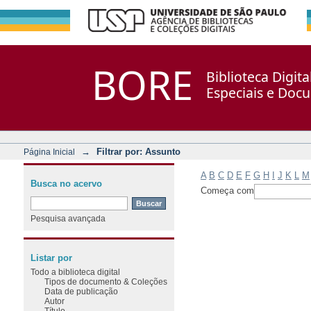
Filtrar por: Assunto
Repositório DSpace/Manakin + Corisco
BORE
Biblioteca Digit
Especiais e Doc
→
Filtrar por: Assunto
Página Inicial
A
B
C
D
E
F
G
H
I
J
K
L
M
Busca no acervo
Começa com
Pesquisa avançada
Listar por
Todo a biblioteca digital
Tipos de documento & Coleções
Data de publicação
Autor
Título