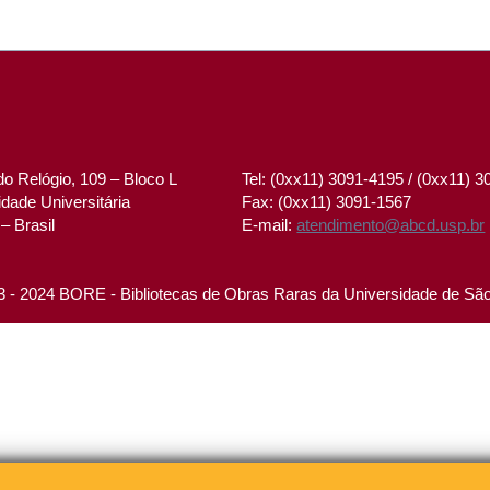
o Relógio, 109 – Bloco L
Tel: (0xx11) 3091-4195 / (0xx11) 
dade Universitária
Fax: (0xx11) 3091-1567
– Brasil
E-mail:
atendimento@abcd.usp.br
 - 2024 BORE - Bibliotecas de Obras Raras da Universidade de Sã