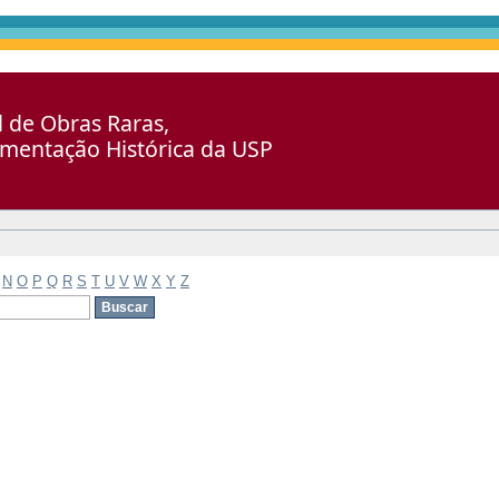
al de Obras Raras,
umentação Histórica da USP
N
O
P
Q
R
S
T
U
V
W
X
Y
Z