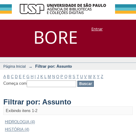
Filtrar por:
Repositório
BORE
Entrar
DSpace/Manakin + Corisco
Assunto
→
Filtrar por: Assunto
Página Inicial
A
B
C
D
E
F
G
H
I
J
K
L
M
N
O
P
Q
R
S
T
U
V
W
X
Y
Z
Começa com
Filtrar por: Assunto
Exibindo itens 1-2
HIDROLOGIA (4)
HISTÓRIA (4)