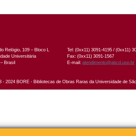
o Relógio, 109 – Bloco L
Tel: (0xx11) 3091-4195 / (0xx11) 
dade Universitária
Fax: (0xx11) 3091-1567
– Brasil
E-mail:
atendimento@abcd.usp.br
 - 2024 BORE - Bibliotecas de Obras Raras da Universidade de Sã