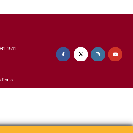
3091-1541




o Paulo