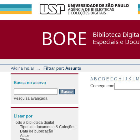
Filtrar por: Assunto
Repositório DSpace/Manakin + Corisco
BORE
Biblioteca Digit
Especiais e Doc
→
Filtrar por: Assunto
Página Inicial
A
B
C
D
E
F
G
H
I
J
K
L
M
Busca no acervo
Começa com
Pesquisa avançada
Listar por
Todo a biblioteca digital
Tipos de documento & Coleções
Data de publicação
Autor
Título