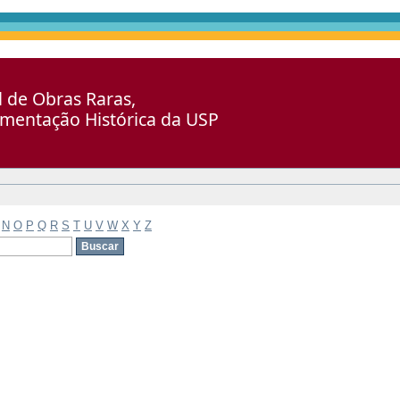
al de Obras Raras,
umentação Histórica da USP
N
O
P
Q
R
S
T
U
V
W
X
Y
Z