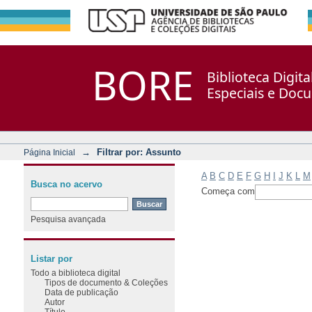
Filtrar por: Assunto
Repositório DSpace/Manakin + Corisco
BORE
Biblioteca Digit
Especiais e Doc
→
Filtrar por: Assunto
Página Inicial
A
B
C
D
E
F
G
H
I
J
K
L
M
Busca no acervo
Começa com
Pesquisa avançada
Listar por
Todo a biblioteca digital
Tipos de documento & Coleções
Data de publicação
Autor
Título