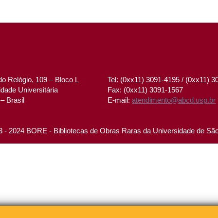
o Relógio, 109 – Bloco L
Tel: (0xx11) 3091-4195 / (0xx11) 
dade Universitária
Fax: (0xx11) 3091-1567
– Brasil
E-mail:
atendimento@abcd.usp.br
 - 2024 BORE - Bibliotecas de Obras Raras da Universidade de Sã