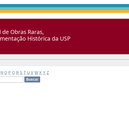
al de Obras Raras,
umentação Histórica da USP
N
O
P
Q
R
S
T
U
V
W
X
Y
Z