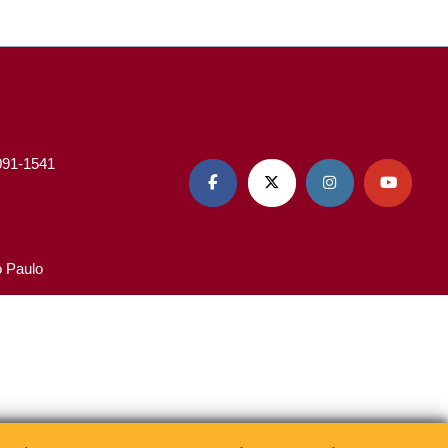
3091-1541




o Paulo