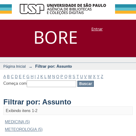
Filtrar por:
Repositório
BORE
Entrar
DSpace/Manakin + Corisco
Assunto
→
Filtrar por: Assunto
Página Inicial
A
B
C
D
E
F
G
H
I
J
K
L
M
N
O
P
Q
R
S
T
U
V
W
X
Y
Z
Começa com
Filtrar por: Assunto
Exibindo itens 1-2
MEDICINA (5)
METEOROLOGIA (5)