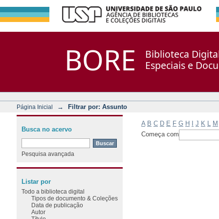
Filtrar por: Assunto
Repositório DSpace/Manakin + Corisco
BORE
Biblioteca Digit
Especiais e Doc
→
Filtrar por: Assunto
Página Inicial
A
B
C
D
E
F
G
H
I
J
K
L
M
Busca no acervo
Começa com
Pesquisa avançada
Listar por
Todo a biblioteca digital
Tipos de documento & Coleções
Data de publicação
Autor
Título