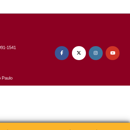
3091-1541




o Paulo