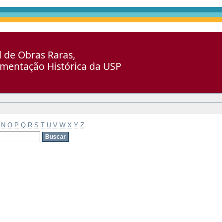
al de Obras Raras,
umentação Histórica da USP
N
O
P
Q
R
S
T
U
V
W
X
Y
Z