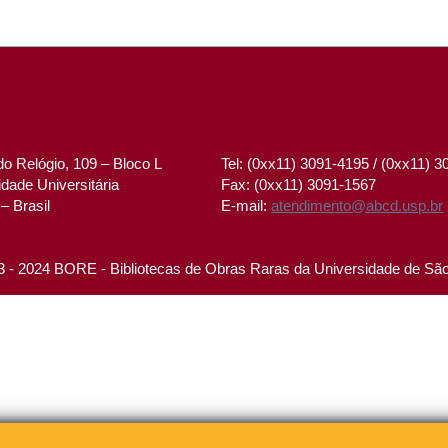
o Relógio, 109 – Bloco L
Tel: (0xx11) 3091-4195 / (0xx11) 
dade Universitária
Fax: (0xx11) 3091-1567
– Brasil
E-mail:
atendimento@abcd.usp.br
 - 2024 BORE - Bibliotecas de Obras Raras da Universidade de Sã