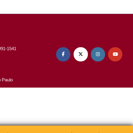
3091-1541




o Paulo