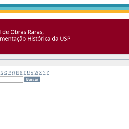
al de Obras Raras,
umentação Histórica da USP
N
O
P
Q
R
S
T
U
V
W
X
Y
Z