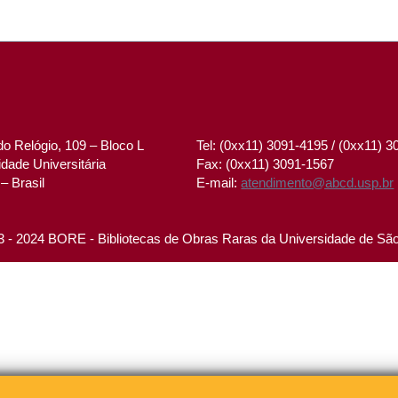
o Relógio, 109 – Bloco L
Tel: (0xx11) 3091-4195 / (0xx11) 
dade Universitária
Fax: (0xx11) 3091-1567
– Brasil
E-mail:
atendimento@abcd.usp.br
 - 2024 BORE - Bibliotecas de Obras Raras da Universidade de Sã