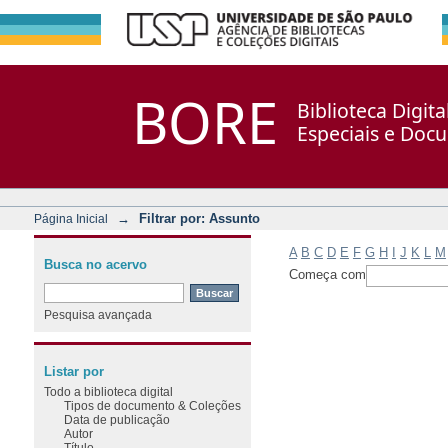
Filtrar por: Assunto
Repositório DSpace/Manakin + Corisco
BORE
Biblioteca Digit
Especiais e Doc
→
Filtrar por: Assunto
Página Inicial
A
B
C
D
E
F
G
H
I
J
K
L
M
Busca no acervo
Começa com
Pesquisa avançada
Listar por
Todo a biblioteca digital
Tipos de documento & Coleções
Data de publicação
Autor
Título