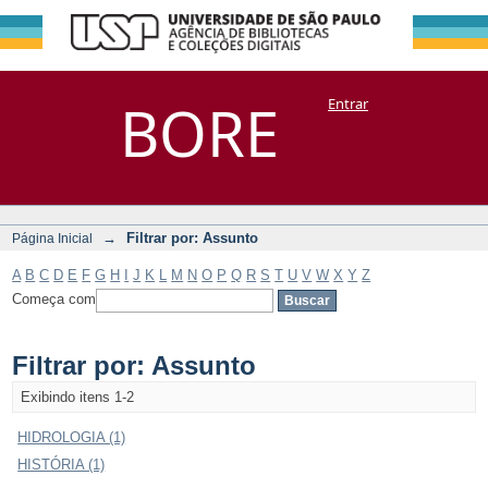
Filtrar por:
Repositório
BORE
Entrar
DSpace/Manakin + Corisco
Assunto
→
Filtrar por: Assunto
Página Inicial
A
B
C
D
E
F
G
H
I
J
K
L
M
N
O
P
Q
R
S
T
U
V
W
X
Y
Z
Começa com
Filtrar por: Assunto
Exibindo itens 1-2
HIDROLOGIA (1)
HISTÓRIA (1)