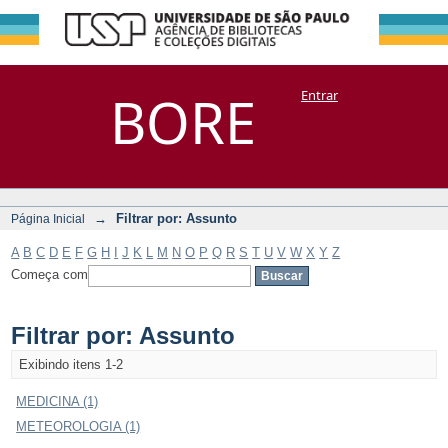
Filtrar por:
Repositório
BORE
Entrar
DSpace/Manakin + Corisco
Assunto
→
Filtrar por: Assunto
Página Inicial
A
B
C
D
E
F
G
H
I
J
K
L
M
N
O
P
Q
R
S
T
U
V
W
X
Y
Z
Começa com
Filtrar por: Assunto
Exibindo itens 1-2
MEDICINA (1)
METEOROLOGIA (1)