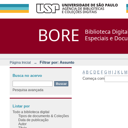
Filtrar por: Assunto
Repositório DSpace/Manakin + Corisco
BORE
Biblioteca Digit
Especiais e Doc
→
Filtrar por: Assunto
Página Inicial
A
B
C
D
E
F
G
H
I
J
K
L
M
Busca no acervo
Começa com
Pesquisa avançada
Listar por
Todo a biblioteca digital
Tipos de documento & Coleções
Data de publicação
Autor
Título