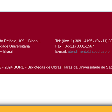
o Relógio, 109 – Bloco L
Tel: (0xx11) 3091-4195 / (0xx11) 
dade Universitária
Fax: (0xx11) 3091-1567
– Brasil
E-mail:
atendimento@abcd.usp.br
 - 2024 BORE - Bibliotecas de Obras Raras da Universidade de Sã