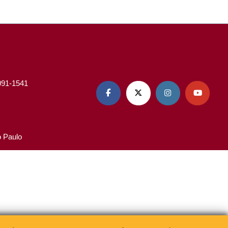
3091-1541




o Paulo