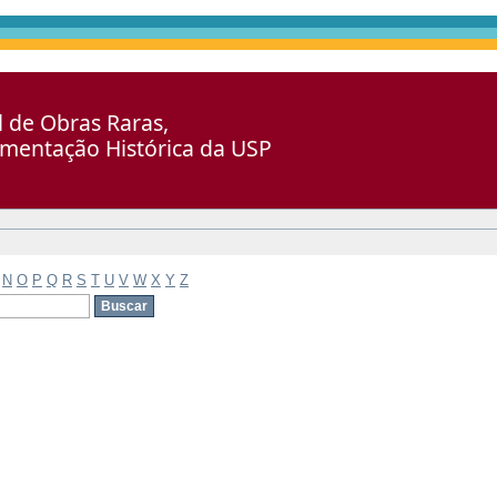
al de Obras Raras,
umentação Histórica da USP
N
O
P
Q
R
S
T
U
V
W
X
Y
Z