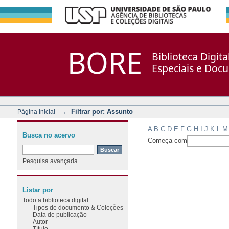
Filtrar por: Assunto
Repositório DSpace/Manakin + Corisco
BORE
Biblioteca Digit
Especiais e Doc
→
Filtrar por: Assunto
Página Inicial
A
B
C
D
E
F
G
H
I
J
K
L
M
Busca no acervo
Começa com
Pesquisa avançada
Listar por
Todo a biblioteca digital
Tipos de documento & Coleções
Data de publicação
Autor
Título