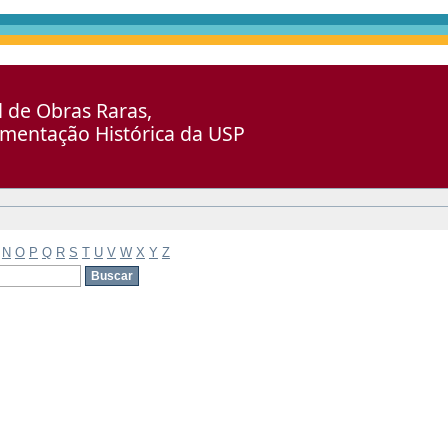
al de Obras Raras,
umentação Histórica da USP
N
O
P
Q
R
S
T
U
V
W
X
Y
Z