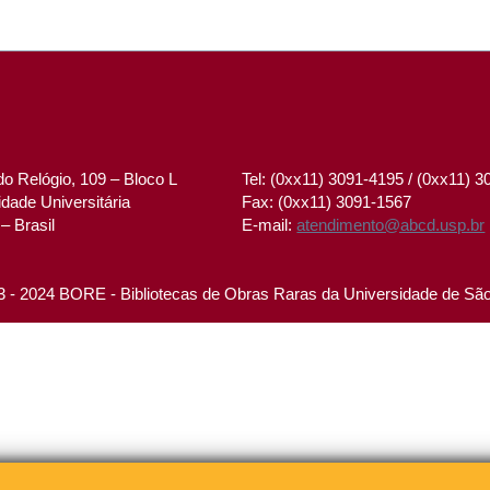
o Relógio, 109 – Bloco L
Tel: (0xx11) 3091-4195 / (0xx11) 
dade Universitária
Fax: (0xx11) 3091-1567
– Brasil
E-mail:
atendimento@abcd.usp.br
 - 2024 BORE - Bibliotecas de Obras Raras da Universidade de Sã