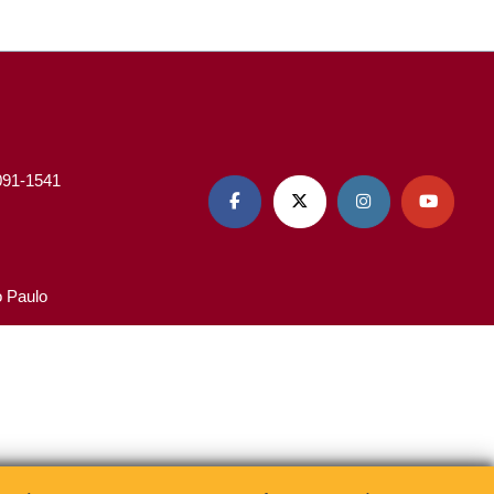
3091-1541




o Paulo