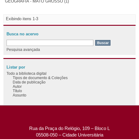
GEOGRAFIA - MATO GROSSO (1)
Exibindo itens 1-3
Busca no acervo
Pesquisa avançada
Listar por
Todo a biblioteca digital
Tipos de documento & Coleções
Data de publicação
Autor
Título
Assunto
Rua da Praça do Relógio, 109 – Bloco L
05508-050 – Cidade Universitária