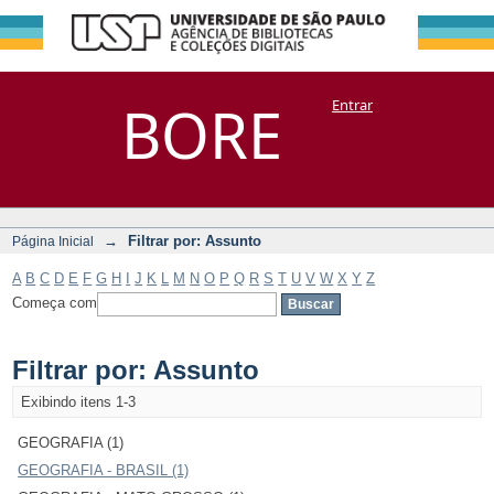
Filtrar por:
Repositório
BORE
Entrar
DSpace/Manakin + Corisco
Assunto
→
Filtrar por: Assunto
Página Inicial
A
B
C
D
E
F
G
H
I
J
K
L
M
N
O
P
Q
R
S
T
U
V
W
X
Y
Z
Começa com
Filtrar por: Assunto
Exibindo itens 1-3
GEOGRAFIA (1)
GEOGRAFIA - BRASIL (1)