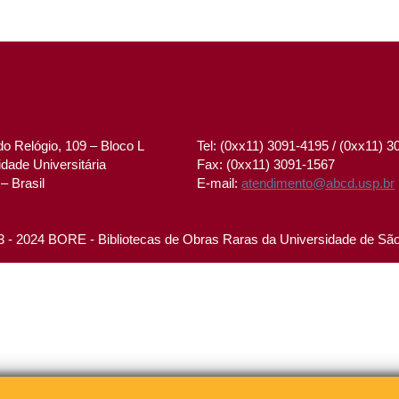
o Relógio, 109 – Bloco L
Tel: (0xx11) 3091-4195 / (0xx11) 
dade Universitária
Fax: (0xx11) 3091-1567
– Brasil
E-mail:
atendimento@abcd.usp.br
 - 2024 BORE - Bibliotecas de Obras Raras da Universidade de Sã