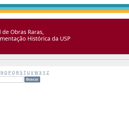
al de Obras Raras,
umentação Histórica da USP
N
O
P
Q
R
S
T
U
V
W
X
Y
Z