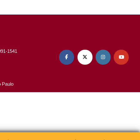
3091-1541




o Paulo