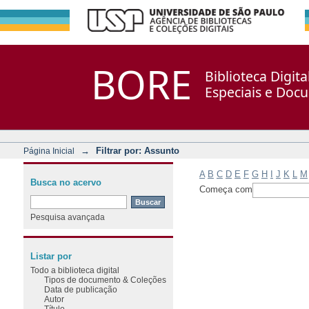
Filtrar por: Assunto
Repositório DSpace/Manakin + Corisco
BORE
Biblioteca Digit
Especiais e Doc
→
Filtrar por: Assunto
Página Inicial
A
B
C
D
E
F
G
H
I
J
K
L
M
Busca no acervo
Começa com
Pesquisa avançada
Listar por
Todo a biblioteca digital
Tipos de documento & Coleções
Data de publicação
Autor
Título