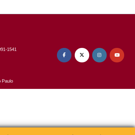
3091-1541




o Paulo