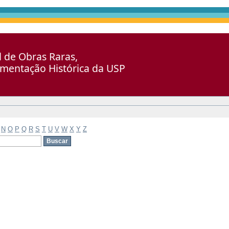
al de Obras Raras,
umentação Histórica da USP
N
O
P
Q
R
S
T
U
V
W
X
Y
Z