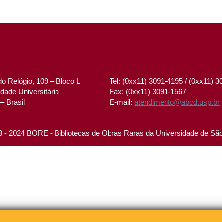
o Relógio, 109 – Bloco L
Tel: (0xx11) 3091-4195 / (0xx11) 
dade Universitária
Fax: (0xx11) 3091-1567
– Brasil
E-mail:
atendimento@abcd.usp.br
 - 2024 BORE - Bibliotecas de Obras Raras da Universidade de Sã