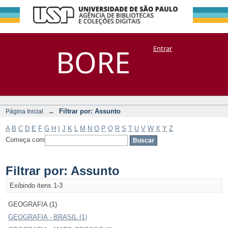
Filtrar por:
Repositório
BORE
Entrar
DSpace/Manakin + Corisco
Assunto
→
Filtrar por: Assunto
Página Inicial
A
B
C
D
E
F
G
H
I
J
K
L
M
N
O
P
Q
R
S
T
U
V
W
X
Y
Z
Começa com
Filtrar por: Assunto
Exibindo itens 1-3
GEOGRAFIA (1)
GEOGRAFIA - BRASIL (1)