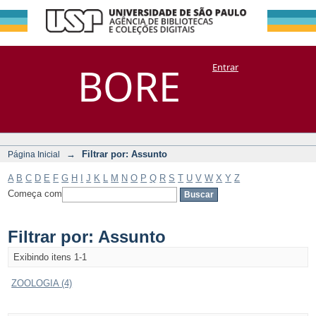
Filtrar por:
Repositório
BORE
Entrar
DSpace/Manakin + Corisco
Assunto
→
Filtrar por: Assunto
Página Inicial
A
B
C
D
E
F
G
H
I
J
K
L
M
N
O
P
Q
R
S
T
U
V
W
X
Y
Z
Começa com
Filtrar por: Assunto
Exibindo itens 1-1
ZOOLOGIA (4)